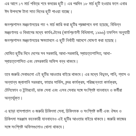
এর আগে ১৭ মার্চ পবিত্র শবে কদরের ছুটি। এর পরদিন ১৮ মার্চ ছুটি হওয়ার ফলে এবার
ঈদ উপলক্ষে টানা সাত দিনের ছুটি পাওয়া যাচ্ছে।
জনপ্রশাসন মন্ত্রণালয়ের গত ৭ মার্চ জারি করা ছুটির প্রজ্ঞাপনে বলা হয়েছে, বিভিন্ন
মন্ত্রণালয় ও বিভাগের মধ্যে কার্যবণ্টনের (কার্যপ্রণালী বিধিমালা, ১৯৯৬) তফশিল অনুযায়ী
জনপ্রশাসন মন্ত্রণালয়ের ক্ষমতাবলে এ ছুটি নির্বাহী আদেশে ঘোষণা করা হয়েছে।
ঘোষিত ছুটির দিনে দেশের সব সরকারি, আধা-সরকারি, স্বায়ত্তশাসিত, আধা-
স্বায়ত্তশাসিত এবং বেসরকারি অফিস বন্ধ থাকবে।
তবে জরুরি সেবাগুলো এই ছুটির আওতার বাইরে থাকবে। এর মধ্যে বিদ্যুৎ, পানি, গ্যাস ও
অন্যান্য জ্বালানি সরবরাহ, ফায়ার সার্ভিস, বন্দর কার্যক্রম, পরিচ্ছন্নতা কার্যক্রম,
টেলিফোন ও ইন্টারনেট, ডাক সেবা এবং এসব সেবার সঙ্গে সংশ্লিষ্ট যানবাহন ও কর্মীরা
অন্তর্ভুক্ত।
এ ছাড়া হাসপাতাল ও জরুরি চিকিৎসা সেবা, চিকিৎসক ও সংশ্লিষ্ট কর্মী এবং ঔষধ ও
চিকিৎসা সরঞ্জাম বহনকারী যানবাহনও এই ছুটির আওতার বাইরে থাকবে। জরুরি কাজের
সঙ্গে সংশ্লিষ্ট অফিসগুলোও খোলা থাকবে।