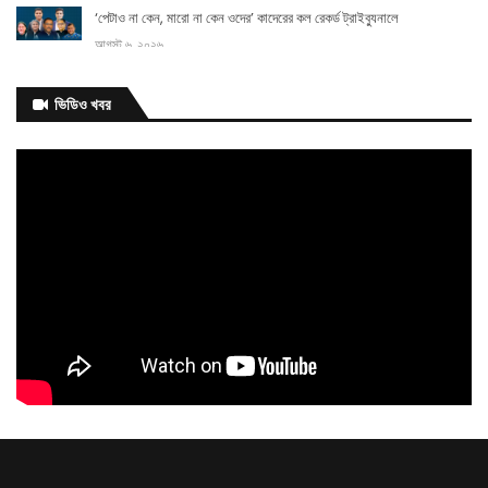
‘পেটাও না কেন, মারো না কেন ওদের’ কাদেরের কল রেকর্ড ট্রাইব্যুনালে
আগস্ট ৬, ২০২৬
আগামী
ভিডিও খবর
এক
মাসের মধ্যে ভাতার আওতায় আসছেন আরও ২০০ ক্রীড়াবিদ: ক্রীড়া প্রতিমন্ত্রী
আগস্ট ৬, ২০২৬
বিয়েতে নারীর মতামতের বিধান
আগস্ট ৬, ২০২৬
সিজারের দাগ কমাতে ঘরোয়া উপায় যা করতে
পারেন
আগস্ট ৬, ২০২৬