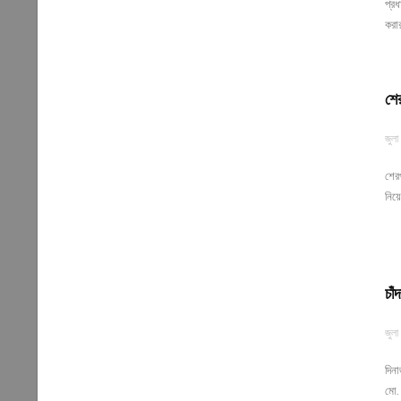
প্রধ
করার
শের
জুলা
শের
নিয়
চাঁ
জুলা
দিনা
মো.