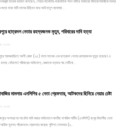
ানমন্ত্রী তারেক রহমান বলেছেন, শেয়ার মার্কেটের ধারাবাহিক পতন ঘটিয়ে হাজারো বিনিয়োগকারীকে নিঃস্ব
আ
 জন্য যারা দায়ী তাদের চিহ্নিত করে আইনানুগ ব্যবস্থা…
প
পুরে ছাত্রদল নেতার রহস্যজনক মৃত্যু, পরিবারের দাবি হত্যা
আ
 ৮, ২০২৬
পুরে শ্বশুরবাড়িতে আলী রেজা (২৫) নামে সাবেক এক ছাত্রদল নেতার রহস্যজনক মৃত্যু হয়েছে। এ
ন
ে চলছে ধোঁয়াসা। পরিবারের অভিযোগ, রেজাকে হত্যার পর সেটিকে…
প
আ
দাবাজির মামলায় এনসিপির ৫ নেতা গ্রেফতার, আটকদের ছিনিয়ে নেয়ার চেষ্টা
 ৭, ২০২৬
জপুরে অপহরণের পর চাঁদা দাবি করার অভিযোগে জাতীয় নাগরিক পার্টির (এনসিপি) রংপুর বিভাগীয় নেতা
 আরিফ মুনসহ পাঁচজনকে গ্রেফতার করেছে পুলিশ। সোমবার (৬…