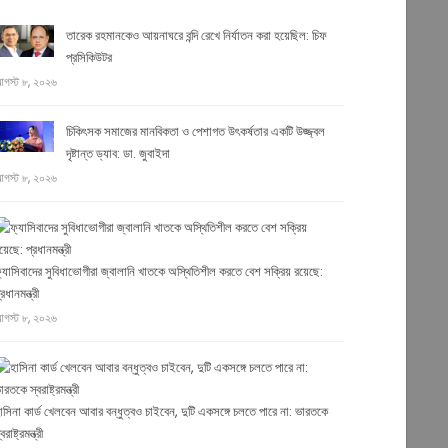
তারেক রহমানকেও আয়নাঘরে বন্দি রেখে নির্যাতন করা হয়েছিল: চিফ
প্রসিকিউটর
গস্ট ৮, ২০২৬
চিকিৎসক সমাজের মানবিকতা ও পেশাগত উৎকর্ষতার একটি উজ্জ্বল
দৃষ্টান্ত ড্যাব: ডা. জুবাইদা
গস্ট ৮, ২০২৬
্যাসিবাদের সুবিধাভোগীরা জ্বালানি খাতকে অস্থিতিশীল করতে বেশ সক্রিয় রয়েছে:
্রধানমন্ত্রী
গস্ট ৮, ২০২৬
াসিনা কার্ড খেলবেন আবার বন্ধুত্বও চাইবেন, দুটি একসঙ্গে চলতে পারে না: ভারতকে
বরাষ্ট্রমন্ত্রী