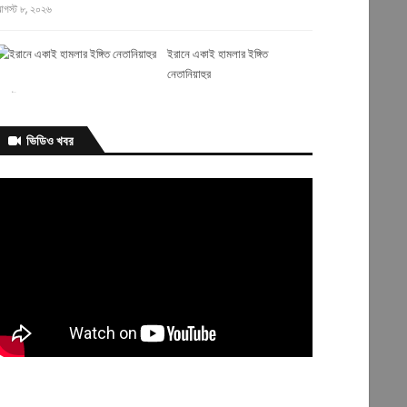
গস্ট ৮, ২০২৬
ইরানে একাই হামলার ইঙ্গিত
নেতানিয়াহুর
গস্ট ৬, ২০২৬
ভিডিও খবর
মানুষ হত্যা নয়,
আমি বরং
রানের সঙ্গে চুক্তি করতে চাই: ট্রাম্প
গস্ট ৬, ২০২৬
ইউক্রেনে রাশিয়ার ভয়াবহ হামলা,
নিহত ১৭
গস্ট ৬, ২০২৬
্রধানমন্ত্রীর সঙ্গে সাক্ষাতের মধ্য দিয়ে স্বপ্নপূরণ হলো অনুশ্রীর, পেল হারমোনিয়াম
পহার