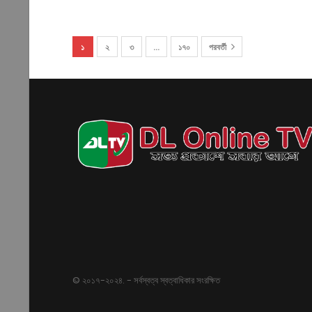
১
২
৩
…
১৭০
পরবর্তী
© ২০১৭-২০২৪. - সর্বস্বত্ব স্বত্বাধিকার সংরক্ষিত