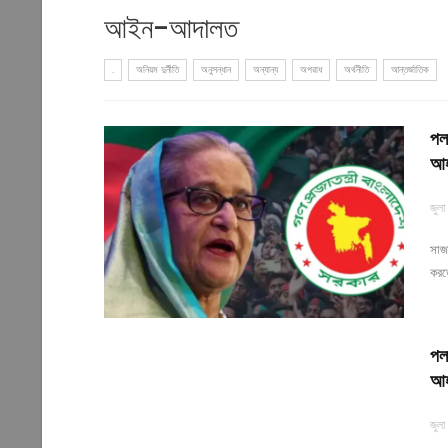
আইন-আদালত
.
অনিয়ম দুর্নীতি
অনুসন্ধান
অন্যান্য
অপরাধ
অর্থনীতি
আন্তর্জাতিক
পলা
আহ
জুলা
সাজা
করত
পলা
আহ
জুলা