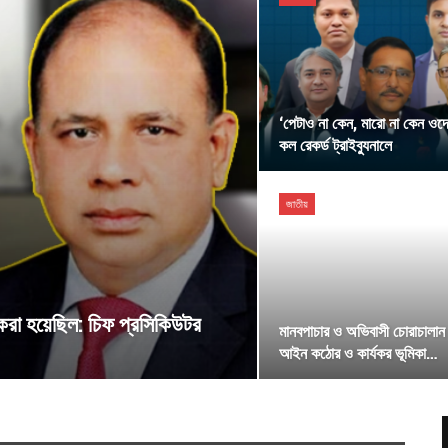
‘পেটাও না কেন, মারো না কেন ওদে
কল রেকর্ড ট্রাইব্যুনালে
জাতীয়
 করা হয়েছিল: চিফ প্রসিকিউটর
মানবপাচার ও অভিবাসী চোরাচালান
আইন কঠোর ও কার্যকর ভূমিকা…