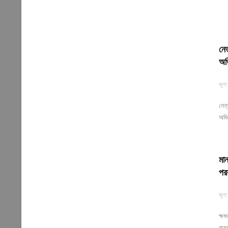
নেত
অভ
জুলা
নেত্
অভি
মান
পররা
জুলা
ক্ষম
রয়েছ