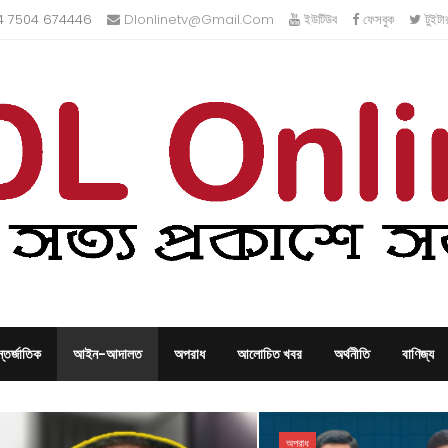
 7504 674446
Dlonlinetv@gmail.com
ইউটিউব
ফেসবুক
টুইটা
তর্জাতিক
আইন-আদালত
অপরাধ
আলোচিত খবর
অর্থনীতি
বাণিজ্য
অপরাধ