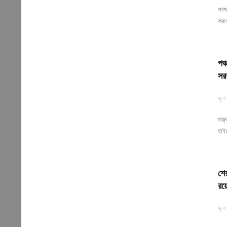
সাজা
করত
পঞ্
সর
জুলা
তত্ত
হাইক
শেয়
রয়ে
জুলা