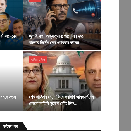
র’ কাদেরের
জুলাই গণ–অভ্যুত্থান: আন্দোলন দমনে
হামলার নির্দেশ দেন ওবায়দুল কাদের
অনিয়ম দুর্নীতি
 দমনে নতুন
শেখ হাসিনার দেশে ফিরে সরাসরি আত্মসমর্পণের
কোনো আইনি সুযোগ নেই: চিফ…
সর্বশেষ খবর