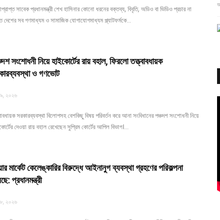
আ
প্রাপ্ত সাবেক প্রধানমন্ত্রী শেখ হাসিনার কোনো ধরনের বক্তব্য, বিবৃতি, অডিও বা ভিডিও প্রচার না
ে দেশের সব গণমাধ্যম ও সামাজিক যোগাযোগমাধ্যম প্ল্যাটফর্মকে…
আ
চদশ সংশোধনী নিয়ে হাইকোর্টের রায় বহাল, ফিরলো তত্ত্বাবধায়ক
কারব্যবস্থা ও গণভোট
 ৯, ২০২৬
ই
আ
্বাবধায়ক সরকারব্যবস্থা বিলোপসহ বেশকিছু বিষয় পরিবর্তন করে আনা সংবিধানের পঞ্চদশ সংশোধনী নিয়ে
োর্টের দেওয়া রায় বহাল রেখেছেন সুপ্রিম কোর্টের আপিল বিভাগ।…
আ
ার মার্কেট কেলেঙ্কারির বিরুদ্ধে আইনানুগ ব্যবস্থা গ্রহণের পরিকল্পনা
ছে: প্রধানমন্ত্রী
 ৮, ২০২৬
প
উ