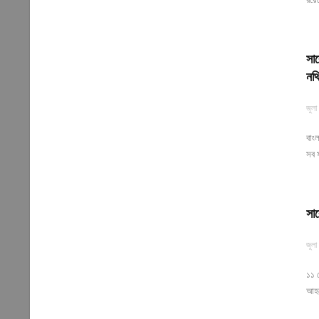
সা
নথ
জুলা
বাংল
সব স
সাব
জুলা
১১ 
আহমে