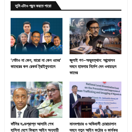
তুমি এটাও পছন্দ করতে পারো
‘পেটাও না কেন, মারো না কেন ওদের’
জুলাই গণ–অভ্যুত্থান: আন্দোলন
কাদেরের কল রেকর্ড ট্রাইব্যুনালে
দমনে হামলার নির্দেশ দেন ওবায়দুল
কাদের
ফাঁসির দণ্ডপ্রাপ্ত আসামি শেখ
মানবপাচার ও অভিবাসী চোরাচালান
হাসিনা দেশে ফিরলে আইন অনুযায়ী
দমনে নতুন আইন কঠোর ও কার্যকর