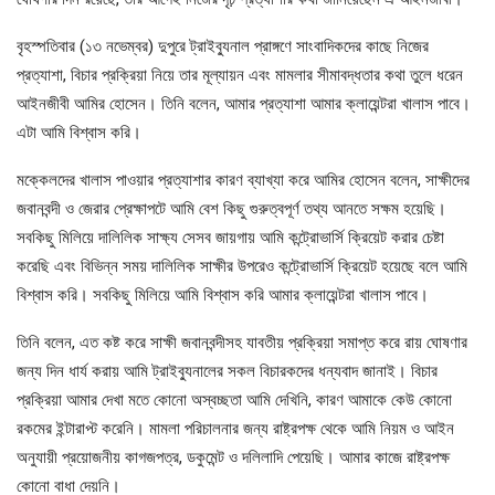
বৃহস্পতিবার (১৩ নভেম্বর) দুপুরে ট্রাইব্যুনাল প্রাঙ্গণে সাংবাদিকদের কাছে নিজের
প্রত্যাশা, বিচার প্রক্রিয়া নিয়ে তার মূল্যায়ন এবং মামলার সীমাবদ্ধতার কথা তুলে ধরেন
আইনজীবী আমির হোসেন। তিনি বলেন, আমার প্রত্যাশা আমার ক্লায়েন্টরা খালাস পাবে।
এটা আমি বিশ্বাস করি।
মক্কেলদের খালাস পাওয়ার প্রত্যাশার কারণ ব্যাখ্যা করে আমির হোসেন বলেন, সাক্ষীদের
জবানবন্দী ও জেরার প্রেক্ষাপটে আমি বেশ কিছু গুরুত্বপূর্ণ তথ্য আনতে সক্ষম হয়েছি।
সবকিছু মিলিয়ে দালিলিক সাক্ষ্য সেসব জায়গায় আমি কন্ট্রোভার্সি ক্রিয়েট করার চেষ্টা
করেছি এবং বিভিন্ন সময় দালিলিক সাক্ষীর উপরেও কন্ট্রোভার্সি ক্রিয়েট হয়েছে বলে আমি
বিশ্বাস করি। সবকিছু মিলিয়ে আমি বিশ্বাস করি আমার ক্লায়েন্টরা খালাস পাবে।
তিনি বলেন, এত কষ্ট করে সাক্ষী জবানবন্দীসহ যাবতীয় প্রক্রিয়া সমাপ্ত করে রায় ঘোষণার
জন্য দিন ধার্য করায় আমি ট্রাইব্যুনালের সকল বিচারকদের ধন্যবাদ জানাই। বিচার
প্রক্রিয়া আমার দেখা মতে কোনো অস্বচ্ছতা আমি দেখিনি, কারণ আমাকে কেউ কোনো
রকমের ইন্টারাপ্ট করেনি। মামলা পরিচালনার জন্য রাষ্ট্রপক্ষ থেকে আমি নিয়ম ও আইন
অনুযায়ী প্রয়োজনীয় কাগজপত্র, ডকুমেন্ট ও দলিলাদি পেয়েছি। আমার কাজে রাষ্ট্রপক্ষ
কোনো বাধা দেয়নি।