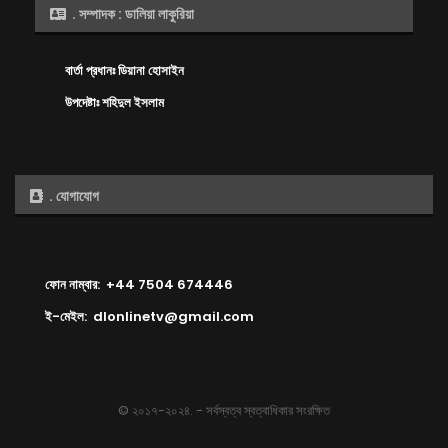
. সম্পাদক : ডালিয়া লাকুরিয়া
বার্তা প্রধানঃ ডিয়ানা হোসাইন
উপদেষ্টাঃ শহিদুল ইসলাম
. যোগাযোগ
ফোন নাম্বার: +44 7504 674446
ই-মেইল: dlonlinetv@gmail.com
© ২০১৭-২০২৪. - সর্বস্বত্ব স্বত্বাধিকার সংরক্ষিত