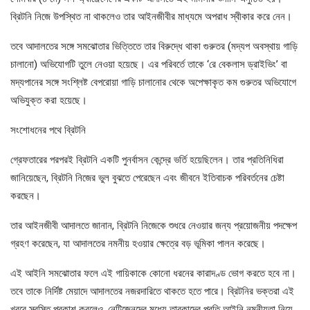
ব্রিটনি নিজে উপস্থিত না থাকলেও তার আইনজীবীর মাধ্যমে অপরাধ স্বীকার করে নেন।
তবে আদালতের সঙ্গে সমঝোতার ভিত্তিতে তার বিরুদ্ধে থাকা গুরুতর (মদ্যপ অবস্থায় গাড়ি
চালানো) অভিযোগটি তুলে নেওয়া হয়েছে। এর পরিবর্তে তাকে ‘রে বেকলাস ড্রাইভিং’ বা
মদ্যপানের সঙ্গে সংশ্লিষ্ট বেপরোয়া গাড়ি চালানোর থেকে অপেক্ষাকৃত কম গুরুতর অভিযোগে
অভিযুক্ত করা হয়েছে।
সংশোধনের পথে ব্রিটনি
গ্রেফতারের পরপরই ব্রিটনি একটি পুনর্বাসন কেন্দ্রে ভর্তি হয়েছিলেন। তার প্রতিনিধিরা
জানিয়েছেন, ব্রিটনি নিজের ভুল বুঝতে পেরেছেন এবং জীবনে ইতিবাচক পরিবর্তনের চেষ্টা
করছেন।
তার আইনজীবী আদালতে জানান, ব্রিটনি নিজেকে শুধরে নেওয়ার জন্য প্রয়োজনীয় পদক্ষেপ
গ্রহণ করেছেন, যা আদালতের নমনীয় হওয়ার ক্ষেত্রে বড় ভূমিকা পালন করেছে।
এই আইনি সমঝোতার ফলে এই গায়িকাকে কোনো ধরনের কারাদণ্ড ভোগ করতে হবে না।
তবে তাকে নির্দিষ্ট মেয়াদে আদালতের নজরদারিতে থাকতে হতে পারে। ব্রিটনির ভক্তরা এই
খবরে স্বস্তি প্রকাশ করলেও, নেটিজেনদের মধ্যে তারকাদের প্রতি আইনি নমনীয়তা নিয়ে