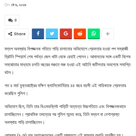
On
মে ৬, ২০২৬
0
Share
মদ্যপ অবস্থায় বিপজ্জনক গতিতে গাড়ি চালানোর অভিযোগে গ্রেফতার হওয়া পপ সম্রাজ্ঞী
ব্রিটনি স্পিয়ার্স শেষ পর্যন্ত জেল খাটা থেকে রেহাই পেলেন। আদালতের সঙ্গে একটি বিশেষ
সমঝোতার মাধ্যমে চলতি বছরের শুরুতে শুরু হওয়া এই আইনি জটিলতার অবশেষে সমাপ্তি
ঘটল।
গত ৪ মার্চ যুক্তরাষ্ট্রের দক্ষিণ ক্যালিফোর্নিয়ায় ৪৪ বছর বয়সী এই গায়িকাকে গ্রেফতার
করেছিল পুলিশ।
অভিযোগ ছিল, তিনি তার বিএমডব্লিউ গাড়িটি অত্যন্ত উচ্চগতিতে এবং বিপজ্জনকভাবে
চালাচ্ছিলেন। প্রাথমিক তদন্তের পর পুলিশ সন্দেহ করে, তিনি মদ্যপ বা নেশাগ্রস্ত
অবস্থায় গাড়ি চালাচ্ছিলেন।
সোমবার (৪ মে) লস অ্যাঞ্জেলেসের একটি আদালতে এই মামলার শুনানি অনুষ্ঠিত হয়।