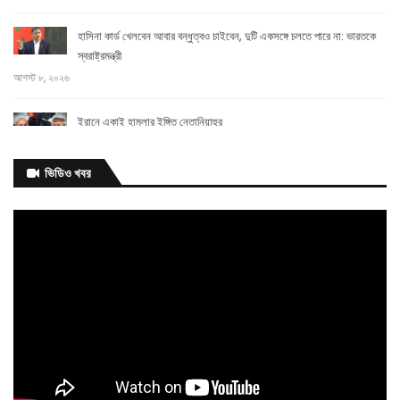
হাসিনা কার্ড খেলবেন আবার বন্ধুত্বও চাইবেন, দুটি একসঙ্গে চলতে পারে না: ভারতকে
স্বরাষ্ট্রমন্ত্রী
আগস্ট ৮, ২০২৬
ইরানে একাই হামলার ইঙ্গিত নেতানিয়াহুর
আগস্ট ৬, ২০২৬
ভিডিও খবর
মানুষ হত্যা নয়, আমি বরং ইরানের
সঙ্গে চুক্তি করতে চাই: ট্রাম্প
আগস্ট ৬, ২০২৬
ইউক্রেনে রাশিয়ার ভয়াবহ হামলা, নিহত ১৭
আগস্ট ৬, ২০২৬
প্রধানমন্ত্রীর সঙ্গে সাক্ষাতের মধ্য দিয়ে স্বপ্নপূরণ হলো অনুশ্রীর, পেল হারমোনিয়াম উপহার
আগস্ট ৬, ২০২৬