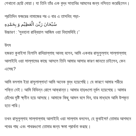
শেখানো ছোট্ট দোয়া। যা তিনি তাঁর এক বৃদ্ধ সাহাবির আমলের জন্য নসিহত করেছিলেন।
প্রতিদিন ফজরের নামাজের পর ৩ বার এ তাসবিহ পড়া-
سُبْحَانَ رَبِّىَ الْعَظِيْم وَ بِحَمْدِهِ
উচ্চারণ : ‘সুবহানা রাব্বিয়াল আজিম ওয়া বিহামদিহি।’
উৎস
হজরত কুবাইসা হিলালি রাদিয়াল্লাহু আনহু বলেন, আমি একবার রাসুলুল্লাহ সাল্লাল্লাহু
আলাইহি ওয়া সাল্লামের কাছে আসলে তিনি আমার আসার কারণ জানতে চাইলেন, কেন
এসেছ?
আমি বললাম ইয়া রাসুলাল্লাহ! আমি অনেক বৃদ্ধ হয়েগেছি। যে কারণে আমার শরীরে
শক্তি নেই। আমি বিভিন্ন রোগে আক্রান্ত। আমার হাড়গুলো দূর্বল হয়েগেছে। আমার
চোঁখের দৃষ্টি ক্ষ্নীন হয়ে আসছে। আমাকে কিছু আমল বলে দিন, যার মাধ্যমে আমি উপকৃত
হতে পারি।
তখন রাসুলুল্লাহ সাল্লাল্লাহু আলাইহি ওয়া সাল্লাম বললেন, হে কুবাইসা! তোমার আগমনে
পথের গাছ এবং পাথরগুলো তোমার জন্য ক্ষমা প্রার্থনা করছে।