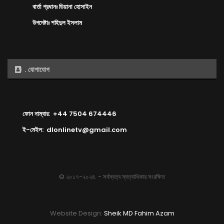
বার্তা প্রধানঃ ডিয়ানা হোসাইন
উপদেষ্টাঃ শহিদুল ইসলাম
. যোগাযোগ
ফোন নাম্বার: +44 7504 674446
ই-মেইল: dlonlinetv@gmail.com
© ২০১৭-২০২৪. - সর্বস্বত্ব স্বত্বাধিকার সংরক্ষিত
Website Design:
Sheik MD Fahim Azam