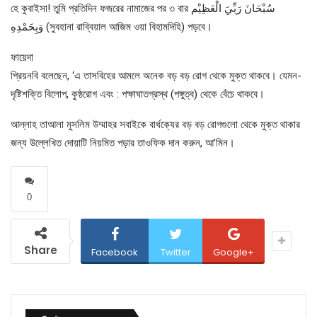
হে কুবাইসা! তুমি প্রতিদিন ফজরের নামাজের পর ৩ বার سُبْحَانَ رَبِّيَ الْعَظِيْم
وَبِحَمْدِهِ (সুবহানা রাব্বিয়াল আজিম ওয়া বিহামদিহি) পড়বে।
ফায়েদা
প্রিয়নবি বলেছেন, ‘এ তাসবিহের আমলে অনেক বড় বড় রোগ থেকে মুক্ত থাকবে। যেমন-
দৃষ্টিশক্তি বিলোপ, কুষ্ঠরোগ এবং : পক্ষাঘাতগ্রস্থ (পঙ্গুত্ব) থেকে বেঁচে থাকবে।
আল্লাহ তাআলা মুসলিম উম্মাহর সবাইকে বার্ধক্যের বড় বড় রোগগুলো থেকে মুক্ত থাকার
জন্য উল্লেখিত দোয়াটি নিয়মিত পড়ার তাওফিক দান করুন, আ’মিন।
0
Share
Facebook
Twitter
Google+