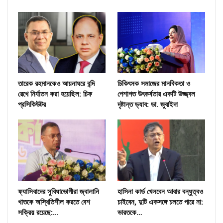
তারেক রহমানকেও আয়নাঘরে বন্দি
চিকিৎসক সমাজের মানবিকতা ও
রেখে নির্যাতন করা হয়েছিল: চিফ
পেশাগত উৎকর্ষতার একটি উজ্জ্বল
প্রসিকিউটর
দৃষ্টান্ত ড্যাব: ডা. জুবাইদা
ফ্যাসিবাদের সুবিধাভোগীরা জ্বালানি
হাসিনা কার্ড খেলবেন আবার বন্ধুত্বও
খাতকে অস্থিতিশীল করতে বেশ
চাইবেন, দুটি একসঙ্গে চলতে পারে না:
সক্রিয় রয়েছে:…
ভারতকে…