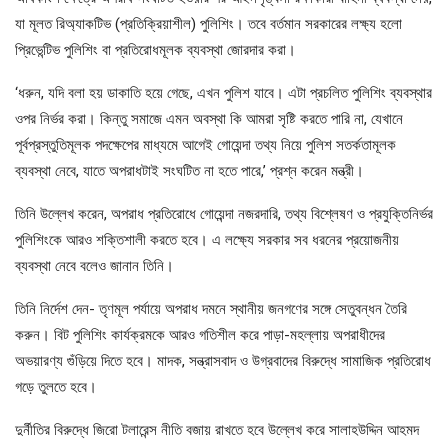
যা মূলত রিঅ্যাকটিভ (প্রতিক্রিয়াশীল) পুলিশিং। তবে বর্তমান সরকারের লক্ষ্য হলো
প্রিভেন্টিভ পুলিশিং বা প্রতিরোধমূলক ব্যবস্থা জোরদার করা।
‘ধরুন, যদি বলা হয় ডাকাতি হয়ে গেছে, এখন পুলিশ যাবে। এটা প্রচলিত পুলিশিং ব্যবস্থার
ওপর নির্ভর করা। কিন্তু সমাজে এমন অবস্থা কি আমরা সৃষ্টি করতে পারি না, যেখানে
পূর্বপ্রস্তুতিমূলক পদক্ষেপের মাধ্যমে আগেই গোয়েন্দা তথ্য নিয়ে পুলিশ সতর্কতামূলক
ব্যবস্থা নেবে, যাতে অপরাধটাই সংঘটিত না হতে পারে,’ প্রশ্ন করেন মন্ত্রী।
তিনি উল্লেখ করেন, অপরাধ প্রতিরোধে গোয়েন্দা নজরদারি, তথ্য বিশ্লেষণ ও প্রযুক্তিনির্ভর
পুলিশিংকে আরও শক্তিশালী করতে হবে। এ লক্ষ্যে সরকার সব ধরনের প্রয়োজনীয়
ব্যবস্থা নেবে বলেও জানান তিনি।
তিনি নির্দেশ দেন- তৃণমূল পর্যায়ে অপরাধ দমনে স্থানীয় জনগণের সঙ্গে সেতুবন্ধন তৈরি
করুন। বিট পুলিশিং কার্যক্রমকে আরও গতিশীল করে পাড়া-মহল্লায় অপরাধীদের
অভয়ারণ্য গুঁড়িয়ে দিতে হবে। মাদক, সন্ত্রাসবাদ ও উগ্রবাদের বিরুদ্ধে সামাজিক প্রতিরোধ
গড়ে তুলতে হবে।
দুর্নীতির বিরুদ্ধে জিরো টলারেন্স নীতি বজায় রাখতে হবে উল্লেখ করে সালাহউদ্দিন আহমদ