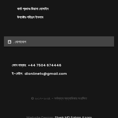
বার্তা প্রধানঃ ডিয়ানা হোসাইন
উপদেষ্টাঃ শহিদুল ইসলাম
. যোগাযোগ
ফোন নাম্বার: +44 7504 674446
ই-মেইল: dlonlinetv@gmail.com
© ২০১৭-২০২৪. - সর্বস্বত্ব স্বত্বাধিকার সংরক্ষিত
Website Design:
Sheik MD Fahim Azam