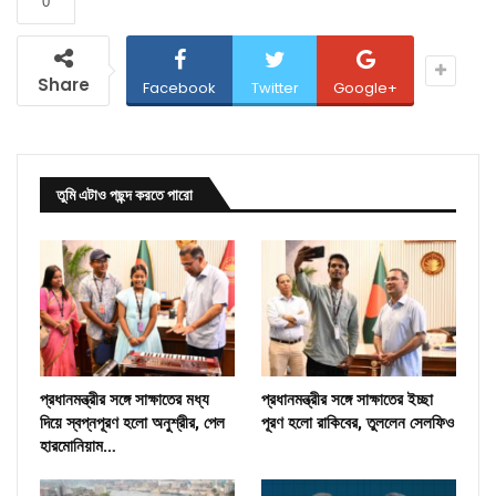
0
Share
Facebook
Twitter
Google+
তুমি এটাও পছন্দ করতে পারো
প্রধানমন্ত্রীর সঙ্গে সাক্ষাতের মধ্য
প্রধানমন্ত্রীর সঙ্গে সাক্ষাতের ইচ্ছা
দিয়ে স্বপ্নপূরণ হলো অনুশ্রীর, পেল
পূরণ হলো রাকিবের, তুললেন সেলফিও
হারমোনিয়াম…