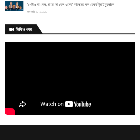
‘পেটাও না কেন, মারো না কেন ওদের’ কাদেরের কল রেকর্ড ট্রাইব্যুনালে
আগস্ট ৬, ২০২৬
আগামী
ভিডিও খবর
এক
মাসের মধ্যে ভাতার আওতায় আসছেন আরও ২০০ ক্রীড়াবিদ: ক্রীড়া প্রতিমন্ত্রী
আগস্ট ৬, ২০২৬
বিয়েতে নারীর মতামতের বিধান
আগস্ট ৬, ২০২৬
সিজারের দাগ কমাতে ঘরোয়া উপায় যা করতে
পারেন
আগস্ট ৬, ২০২৬