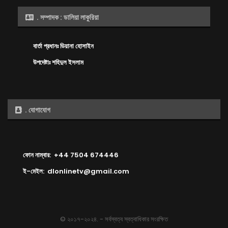
. সম্পাদক : ডালিয়া লাকুরিয়া
বার্তা প্রধানঃ ডিয়ানা হোসাইন
উপদেষ্টাঃ শহিদুল ইসলাম
. যোগাযোগ
ফোন নাম্বার: +44 7504 674446
ই-মেইল: dlonlinetv@gmail.com
© ২০১৭-২০২৪. - সর্বস্বত্ব স্বত্বাধিকার সংরক্ষিত