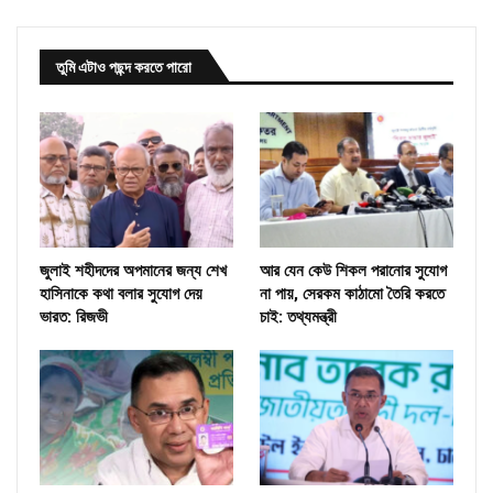
তুমি এটাও পছন্দ করতে পারো
জুলাই শহীদদের অপমানের জন্য শেখ
আর যেন কেউ শিকল পরানোর সুযোগ
হাসিনাকে কথা বলার সুযোগ দেয়
না পায়, সেরকম কাঠামো তৈরি করতে
ভারত: রিজভী
চাই: তথ্যমন্ত্রী