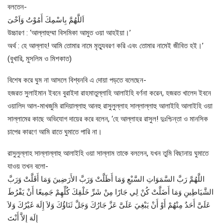
বলতেন-
اَللَّهُمَّ بِاسْمِكَ أَمُوْتُ وَاَحْىَ
উচ্চারণ : ‘আল্লাহুম্মা বিসমিকা আমুত ওয়া আহইয়া।’
অর্থ : হে আল্লাহ! আমি তোমার নামে মৃত্যুবরণ করি এবং তোমার নামেই জীবিত হই।’
(বুখারি, মুসলিম ও মিশকাত)
বিশেষ করে ঘুম না আসলে বিশ্বনবি এ দোয়া পড়তে বলেছেন-
হজরত সুলাইমান ইবনে বুরাইদা রাহমাতুল্লাহি আলাইহি বর্ণনা করেন, হজরত খালেদ ইবনে
ওয়ালিদ আল-মাখজুমি রাদিয়াল্লাহু আনহু রাসুলুল্লাহ সাল্লাল্লাহু আলাইহি আলাইহি ওয়া
সাল্লামের কাছে অভিযোগ দায়ের করে বলেন, ‘হে আল্লাহর রাসুল! দুঃশ্চিন্তা ও মানসিক
চাপের কারণে আমি রাতে ঘুমাতে পারি না।
রাসুলুল্লাহ সাল্লাল্লাহু আলাইহি ওয়া সাল্লাম তাকে বললেন, যখন তুমি বিছানায় ঘুমাতে
যাওয় তখন বলো-
اللَّهُمَّ رَبَّ السَّمَوَاتِ السَّبْعِ وَمَا أَظَلَّتْ وَرَبَّ الأَرَضِينَ وَمَا أَقَلَّتْ وَرَبَّ
الشَّيَاطِينِ وَمَا أَضَلَّتْ كُنْ لِي جَارًا مِنْ شَرِّ خَلْقِكَ كُلِّهِمْ جَمِيعًا أَنْ يَفْرُطَ
عَلَىَّ أَحَدٌ مِنْهُمْ أَوْ أَنْ يَبْغِيَ عَلَىَّ عَزَّ جَارُكَ وَجَلَّ ثَنَاؤُكَ وَلاَ إِلَهَ غَيْرُكَ وَلاَ
إِلَهَ إِلاَّ أَنْتَ