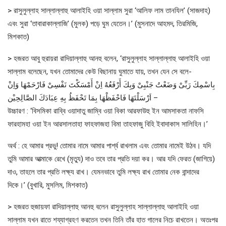
> রাসুলুল্লাহ সাল্লাল্লাহু আলাইহি ওয়া সাল্লাম সুরা ‘আলিফ লাম তানযিল’ (সাজদাহ)
এবং সুরা ‘তাবারাকাল্লাজি’ (মুলক) পড়ে ঘুম যেতেন।’ (মুসনাদে আহমদ, তিরমিজি,
মিশকাত)
> হজরত আবু হুরায়রা রাদিয়াল্লাহু আনহু বলেন, ‘রাসুলুল্লাহ সাল্লাল্লাহু আলাইহি ওয়া
সাল্লাম বলেছেন, যখন তোমাদের কেউ বিছানায় ঘুমাতে যায়, তখন যেন সে বলে-
بِاسْمِكَ رَبِّىْ وَضَعْتُ جَنْبِىْ وَبِكَ أَرْفَعُهُ اِنْ أَمْسَكْتَ نَفْسِىْ فَارْحَمْهَا وَاِنْ
اَرْسَلْتَهَا فَاحْفَظْهَا بِمَا تَحْفَظُ بِهِ عِبَادَكَ الصَّالِحِيْن –
উচ্চারণ : ‘বিসমিকা রাব্বি ওয়াদাতু জাম্বি ওয়া বিকা আরফাউহু ইন আমসাকতা নাফসি
ফারহামহা ওয়া ইন আরসালতাহা ফাহফাজহা বিমা তাহফাজু বিহি ইবাদাকাস সালিহিন।’
অর্থ : হে আমার প্রভু! তোমার নামে আমার পার্শ্ব রাখলাম এবং তোমার নামেই উঠব। যদি
তুমি আমার আত্মাকে রেখে (মৃত্যু) দাও তবে তার প্রতি দয়া কর। আর যদি ফেরত (জাগিয়ে)
দাও, তাহলে তার প্রতি লক্ষ্য রাখ। যেমনভাবে তুমি লক্ষ্য রাখ তোমার নেক বান্দাদের
দিকে।’ (বুখারি, মুসলিম, মিশকাত)
> হজরত হুজায়ফা রাদিয়াল্লাহু আনহু বলেন রাসুলুল্লাহ সাল্লাল্লাহু আলাইহি ওয়া
সাল্লাম যখন রাতে শয্যাগ্রহণ করতেন তখন তিনি তাঁর হাত গালের নিচে রাখতেন। অতঃপর