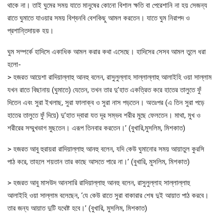
থাকে না। তাই ঘুমের সময় যাতে মানুষের কোনো বিশাল ক্ষতি বা পেরেশানি না হয় সেজন্য
রাতে ঘুমাতে যাওয়ার সময় বিশ্বনবি বেশকিছু আমল করতেন। যাতে ঘুম নিরাপদ ও
প্রশান্তিদায়ক হয়।
ঘুম সম্পর্কে হাদিসে একাধিক আমল করার কথা এসেছে। হাদিসের সেসব আমল তুলে ধরা
হলো-
> হজরত আয়েশা রাদিয়াল্লাহু আনহু বলেন, রাসুলুল্লাহ সাল্লাল্লাহু আলাইহি ওয়া সাল্লাম
যখন রাতে বিছানায় (ঘুমাতে) যেতেন, তখন তার দু’হাত একত্রিত করে হাতের তালুতে ফুঁ
দিতেন এবং সুরা ইখলাছ, সুরা ফালাক্ব ও সুরা নাস পড়তেন। অতঃপর (এ তিন সুরা পড়ে
হাতের তালুতে ফুঁ দিয়ে) দু’হাত দ্বারা যত দূর সম্ভব শরীর মুছে ফেলতেন। মাথা, মুখ ও
শরীরের সম্মুখভাগ মুছতেন। এরূপ তিনবার করতেন।’ (বুখারি,মুসলিম, মিশকাত)
> হজরত আবু হুরায়রা রাদিয়াল্লাহু আনহু বলেন, যদি কেউ ঘুমানোর সময় আয়াতুল কুরসি
পাঠ করে, তাহলে শয়তান তার কাছে আসতে পারে না।’ (বুখারি, মুসলিম, মিশকাত)
> হজরত আবু মাসউদ আনসারি রাদিয়াল্লাহু আনহু বলেন, রাসুলুল্লাহ সাল্লাল্লাহু
আলাইহি ওয়া সাল্লাম বলেছেন, ‘যে কেউ রাতে সুরা বাকারার শেষ দুই আয়াত পাঠ করবে।
তার জন্য আয়াত দুটি যথেষ্ট হবে।’ (বুখারি, মুসলিম, মিশকাত)