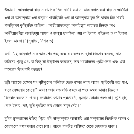
উচ্চারণ : আল্লাহুম্মা রাব্বাস সামাওয়াতিস সাবয়ি ওয়া মা আজাল্লাত ওয়া রাব্বাল আরদিনা
ওয়া মা আকাল্লাত ওয়া রাব্বাশ শায়াত্বিনি ওয়া মা আদাল্লাত কুন লি ঝারাম মিন শাররি
খালক্বিকা কুল্লিহিম ঝামিআ। আইঁইয়াফরুত্বা আলাইয়্যা আহাদুম মিনহুম আও
আইঁইয়াবগিয়া আলাইয়্যা আয্যা ও ঝাল্লা ছানাউকা ওয়া লা ইলাহা গাইরুকা ও লা ইলাহা
ইল্লা আংতা।’ (মুসলিম, মিশকাত)
অর্থ : “হে আল্লাহ! সাত আকাশের প্রভু এবং যার ওপর তা ছায়া বিস্তার করেছে, সাত
জমিনের প্রভু এবং যা কিছু তা উত্থাপন করেছেন, আর শয়তানদের প্রতিপালক এবং এরা
যাদেরকে বিপথগামী করেছে!
তুমি আমাকে তোমার সব সৃষ্টিকুলের অনিষ্টতা থেকে রক্ষার জন্য আমার প্রতিবেশী হয়ে যাও,
যাতে সেগুলোর কোনোটি আমার ওপর বাড়াবাড়ি করতে না পারে অথবা আমার বিরুদ্ধে
বিদ্রোহ করতে না পারে। সম্মানিত তোমার প্রতিবেশী, সুমহান তোমার প্রশংসা। তুমি ছাড়া
কোন ইলাহ নেই, তুমি ব্যতিত আর কোনো মাবুদ নেই।’
মুমিন মুসলমানের উচিত, প্রিয় নবি সাল্লাল্লাহু আলাইহি ওয়া সাল্লামের নির্দেশিত আমল ও
দোয়াগুলো যথাযথভাবে মেনে চলা। রাতের যাবতীয় অনিষ্টতা থেকে হেফাজত থাকা।