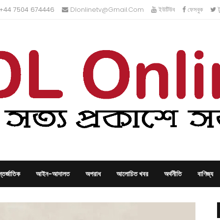
+44 7504 674446
Dlonlinetv@gmail.com
ইউটিউব
ফেসবুক
ট
তর্জাতিক
আইন-আদালত
অপরাধ
আলোচিত খবর
অর্থনীতি
বাণিজ্য