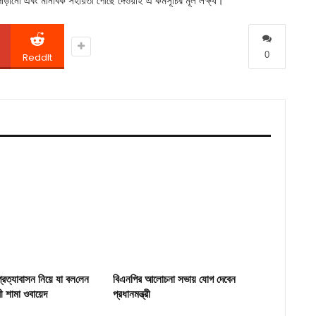
ঁড়ানো এবং মানবিক সহায়তা পৌঁছে দেওয়াই এ কর্মসূচির মূল লক্ষ্য।
স্
জ
0
ReddIt
শ
জ
 প্রত্যাবাসন নিয়ে যা বল‌লেন
বিএনপির আলোচনা সভায় যোগ দেবেন
ত্রী শামা ওবায়েদ
প্রধানমন্ত্রী