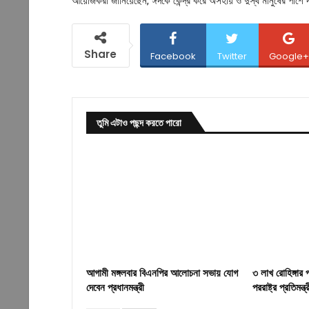
আয়োজকরা জানিয়েছেন, ঈদকে কেন্দ্র করে অসহায় ও দুস্থ মানুষের পাশে দা
Share
Facebook
Twitter
Google+
তুমি এটাও পছন্দ করতে পারো
আগামী মঙ্গলবার বিএনপির আলোচনা সভায় যোগ
৩ লাখ রো‌হিঙ্গার
দেবেন প্রধানমন্ত্রী
পররাষ্ট্র প্রতিমন্