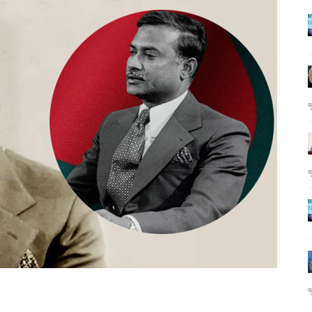
জ
জ
জ