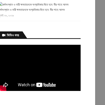
র্মসংস্থান ও নারী ক্ষমতায়নকে অগ্রাধিকার দিতে হবে: মীর শাহে আলম
ুলাই ৩০, ২০২৬
ভিডিও খবর
াঁসির দণ্ডপ্রাপ্ত আসামি শেখ হাসিনা দেশে ফিরলে আইন অনুযায়ী ব্যবস্থা নেওয়া
বে: আইনমন্ত্রী
ুলাই ৩০, ২০২৬
ন্তঃসত্ত্বা মায়েদের সিজারের ক্ষেত্রে ডাক্তারদের নিরুৎসাহিত করার আহ্বান
বাস্থ্যমন্ত্রীর
ুলাই ৩০, ২০২৬
ানবপাচারের বিরুদ্ধে ‘জিরো টলারেন্স’ নীতি বজায় রাখতে সরকার দৃঢ়প্রতিজ্ঞ :