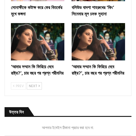
সোনাক্ষীকে কটাক্ষ করে ফের বিতর্কের
বলিউড বাদশা শাহরুখের ‘কিং’
মুখে কঙ্গনা
সিনেমার মূল চমক সুহানা
‘আমার সম্মান কি ফিরিয়ে দেবে
‘আমার সম্মান কি ফিরিয়ে দেবে
রাষ্ট্র?’, চার বছর পর প্রশ্ন পরীমনির
রাষ্ট্র?’, চার বছর পর প্রশ্ন পরীমনির
PREV
NEXT
উত্তর দিন
আপনার ইমেইল ঠিকানা প্রচার করা হবে না.