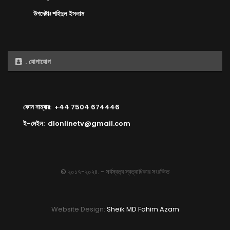
উপদেষ্টাঃ শহিদুল ইসলাম
. যোগাযোগ
ফোন নাম্বার: +44 7504 674446
ই-মেইল: dlonlinetv@gmail.com
© ২০১৭-২০২৪. - সর্বস্বত্ব স্বত্বাধিকার সংরক্ষিত
Website Design:
Sheik MD Fahim Azam