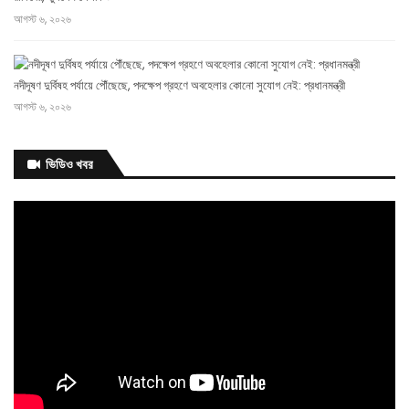
আগস্ট ৬, ২০২৬
নদীদূষণ দুর্বিষহ পর্যায়ে পৌঁছেছে, পদক্ষেপ গ্রহণে অবহেলার কোনো সুযোগ নেই: প্রধানমন্ত্রী
আগস্ট ৬, ২০২৬
‘পেটাও না কেন, মারো না
ভিডিও খবর
কেন ওদের’ কাদেরের কল
রেকর্ড ট্রাইব্যুনালে
আগস্ট ৬, ২০২৬
আগামী
এক
মাসের মধ্যে ভাতার আওতায় আসছেন আরও ২০০ ক্রীড়াবিদ: ক্রীড়া প্রতিমন্ত্রী
আগস্ট ৬, ২০২৬
বিয়েতে নারীর মতামতের বিধান
আগস্ট ৬, ২০২৬