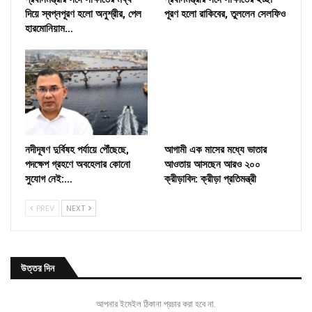
দিয়ে স্বপ্নপূরণ হলো অনুশ্রীর, পেল
পূরণ হলো রাকিবের, তুললেন সেলফিও
হারমোনিয়াম…
নদীদূষণ দুর্বিষহ পর্যায়ে পৌঁছেছে,
আগামী এক মাসের মধ্যে ভাতার
পদক্ষেপ গ্রহণে অবহেলার কোনো
আওতায় আসছেন আরও ২০০
সুযোগ নেই:…
ক্রীড়াবিদ: ক্রীড়া প্রতিমন্ত্রী
PREV
NEXT
উত্তর দিন
আপনার ইমেইল ঠিকানা প্রচার করা হবে না.