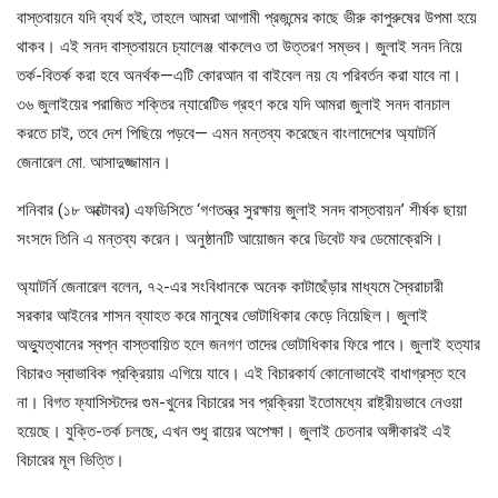
বাস্তবায়নে যদি ব্যর্থ হই, তাহলে আমরা আগামী প্রজন্মের কাছে ভীরু কাপুরুষের উপমা হয়ে
থাকব। এই সনদ বাস্তবায়নে চ্যালেঞ্জ থাকলেও তা উত্তরণ সম্ভব। জুলাই সনদ নিয়ে
তর্ক-বিতর্ক করা হবে অনর্থক—এটি কোরআন বা বাইবেল নয় যে পরিবর্তন করা যাবে না।
৩৬ জুলাইয়ের পরাজিত শক্তির ন্যারেটিভ গ্রহণ করে যদি আমরা জুলাই সনদ বানচাল
করতে চাই, তবে দেশ পিছিয়ে পড়বে— এমন মন্তব্য করেছেন বাংলাদেশের অ্যাটর্নি
জেনারেল মো. আসাদুজ্জামান।
শনিবার (১৮ অক্টোবর) এফডিসিতে ‘গণতন্ত্র সুরক্ষায় জুলাই সনদ বাস্তবায়ন’ শীর্ষক ছায়া
সংসদে তিনি এ মন্তব্য করেন। অনুষ্ঠানটি আয়োজন করে ডিবেট ফর ডেমোক্রেসি।
অ্যাটর্নি জেনারেল বলেন, ৭২-এর সংবিধানকে অনেক কাটাছেঁড়ার মাধ্যমে স্বৈরাচারী
সরকার আইনের শাসন ব্যাহত করে মানুষের ভোটাধিকার কেড়ে নিয়েছিল। জুলাই
অভ্যুত্থানের স্বপ্ন বাস্তবায়িত হলে জনগণ তাদের ভোটাধিকার ফিরে পাবে। জুলাই হত্যার
বিচারও স্বাভাবিক প্রক্রিয়ায় এগিয়ে যাবে। এই বিচারকার্য কোনোভাবেই বাধাগ্রস্ত হবে
না। বিগত ফ্যাসিস্টদের গুম-খুনের বিচারের সব প্রক্রিয়া ইতোমধ্যে রাষ্ট্রীয়ভাবে নেওয়া
হয়েছে। যুক্তি-তর্ক চলছে, এখন শুধু রায়ের অপেক্ষা। জুলাই চেতনার অঙ্গীকারই এই
বিচারের মূল ভিত্তি।