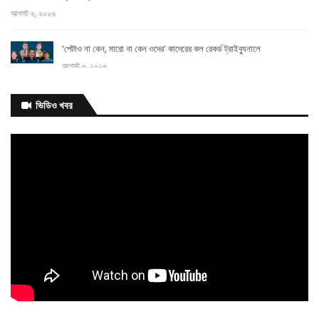
আগস্ট ৬, ২০২৬
‘পেটাও না কেন, মারো না কেন ওদের’ কাদেরের কল রেকর্ড ট্রাইব্যুনালে
আগস্ট ৬, ২০২৬
আগামী
ভিডিও খবর
এক
মাসের মধ্যে ভাতার আওতায় আসছেন আরও ২০০ ক্রীড়াবিদ: ক্রীড়া প্রতিমন্ত্রী
আগস্ট ৬, ২০২৬
বিয়েতে নারীর মতামতের বিধান
আগস্ট ৬, ২০২৬
সিজারের দাগ কমাতে ঘরোয়া উপায় যা করতে
পারেন
আগস্ট ৬, ২০২৬