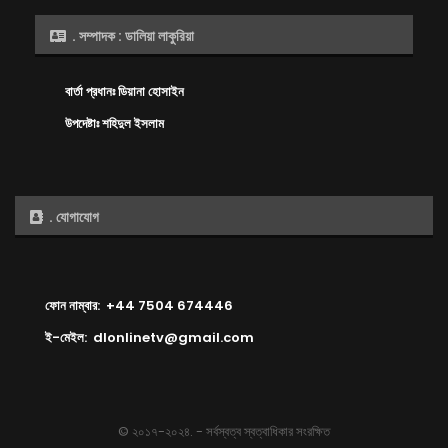
. সম্পাদক : ডালিয়া লাকুরিয়া
বার্তা প্রধানঃ ডিয়ানা হোসাইন
উপদেষ্টাঃ শহিদুল ইসলাম
. যোগাযোগ
ফোন নাম্বার: +44 7504 674446
ই-মেইল: dlonlinetv@gmail.com
© ২০১৭-২০২৪. - সর্বস্বত্ব স্বত্বাধিকার সংরক্ষিত