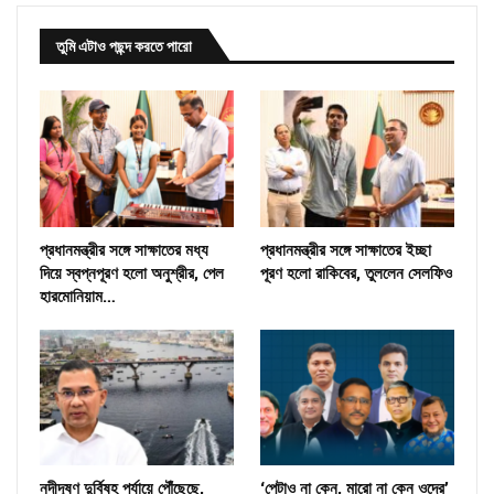
তুমি এটাও পছন্দ করতে পারো
প্রধানমন্ত্রীর সঙ্গে সাক্ষাতের মধ্য
প্রধানমন্ত্রীর সঙ্গে সাক্ষাতের ইচ্ছা
দিয়ে স্বপ্নপূরণ হলো অনুশ্রীর, পেল
পূরণ হলো রাকিবের, তুললেন সেলফিও
হারমোনিয়াম…
নদীদূষণ দুর্বিষহ পর্যায়ে পৌঁছেছে,
‘পেটাও না কেন, মারো না কেন ওদের’