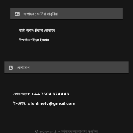
. সম্পাদক : ডালিয়া লাকুরিয়া
বার্তা প্রধানঃ ডিয়ানা হোসাইন
উপদেষ্টাঃ শহিদুল ইসলাম
. যোগাযোগ
ফোন নাম্বার: +44 7504 674446
ই-মেইল: dlonlinetv@gmail.com
© ২০১৭-২০২৪. - সর্বস্বত্ব স্বত্বাধিকার সংরক্ষিত