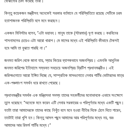
বোঝানোর চেষ্টা করেছে তারা।
কিন্তু কয়েকজন মন্ত্রীসহ অনেকেই সরকার বর্তমানে যে পরিস্থিতিতে রয়েছে সেটিকে চরম
হতাশাজনক পরিস্থিতি বলে মনে করছেন।
একজন মিনিস্টার বলেন, “এটা ভয়াবহ। মানুষ তাকে (স্টারমার) ঘৃণা করছে। করবিনের
শাসনামলের চেয়েও এটা আরো খারাপ। মে মাসের মধ্যে এই পরিস্থিতি কীভাবে টেকসই
হবে আমি তা বুঝতে পারছি না।”
জনমত জরিপ থেকে জানা যায়, স্যার কিয়ের ব্যাপকভাবে অজনপ্রিয়। এমনকি আধুনিক
জনমত জরিপের ইতিহাসে সম্ভবত সবচেয়ে অজনপ্রিয় ব্রিটিশ প্রধানমন্ত্রীও। এই
জরিপগুলোতে আরো ইঙ্গিত দিচ্ছে যে, সাম্প্রতিক মাসগুলোতে লেবার পার্টির ভোটারদের মাত্র
এক-পঞ্চমাংশ সমর্থন ধরে রাখতে পেরেছে।
প্রধানমন্ত্রীর সমর্থক এক মন্ত্রিসভা সদস্য তাদের সহকর্মীদের মনোভাবকে এভাবে সংক্ষেপে
তুলে ধরেছেন: “অনেকে মনে করেন এটি লেবার সরকারের ও পরিপূর্ণতার মধ্যে একটি পছন্দ।
যতটা তারা আমাদেরকে তাদের কাছে নিখুঁত বলে মনে হওয়া নীতির দিকে ঠেলে দিতে পারেন,
ততটাই তারা খুশি হন। কিন্তু আসল পছন্দ আমাদের আর পরিপূর্ণতার মধ্যে নয়, বরং
আমাদের আর রিফর্ম পার্টির মধ্যে।”