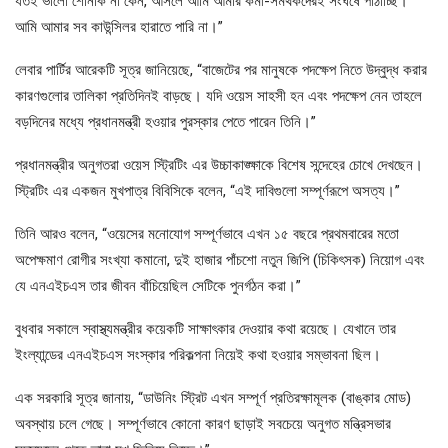
যতই ভালো শোনাক না কেন, আসলে আমি আমার কর্মী-সমর্থকদেরই সংঘর্ষে পাঠাচ্ছি।
আমি আমার সব কাউন্সিলর হারাতে পারি না।”
লেবার পার্টির আরেকটি সূত্র জানিয়েছে, “বাজেটের পর মানুষকে পদক্ষেপ নিতে উদ্বুদ্ধ করার
কারণগুলোর তালিকা প্রতিদিনই বাড়ছে। যদি ওয়েস সাহসী হন এবং পদক্ষেপ নেন তাহলে
বড়দিনের মধ্যে প্রধানমন্ত্রী হওয়ার পুরস্কার পেতে পারেন তিনি।”
প্রধানমন্ত্রীর অনুগতরা ওয়েস স্ট্রিটিং এর উচ্চাকাঙ্ক্ষাকে বিশেষ সন্দেহের চোখে দেখছেন।
স্ট্রিটিং এর একজন মুখপাত্র বিবিসিকে বলেন, “এই দাবিগুলো সম্পূর্ণরূপে অসত্য।”
তিনি আরও বলেন, “ওয়েসের মনোযোগ সম্পূর্ণভাবে এখন ১৫ বছরে প্রথমবারের মতো
অপেক্ষমাণ রোগীর সংখ্যা কমানো, দুই হাজার পাঁচশো নতুন জিপি (চিকিৎসক) নিয়োগ এবং
যে এনএইচএস তার জীবন বাঁচিয়েছিল সেটিকে পুনর্গঠন করা।”
বুধবার সকালে স্বাস্থ্যমন্ত্রীর কয়েকটি সাক্ষাৎকার দেওয়ার কথা রয়েছে। যেখানে তার
ইংল্যান্ডের এনএইচএস সংস্কার পরিকল্পনা নিয়েই কথা হওয়ার সম্ভাবনা ছিল।
এক সরকারি সূত্র জানায়, “ডাউনিং স্ট্রিট এখন সম্পূর্ণ প্রতিরক্ষামূলক (বাঙ্কার মোড)
অবস্থায় চলে গেছে। সম্পূর্ণভাবে কোনো কারণ ছাড়াই সবচেয়ে অনুগত মন্ত্রিসভার