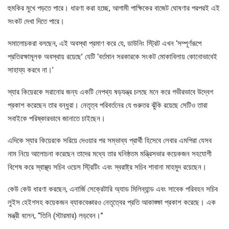
হুমকির মুখে পড়তে পারে। ধারণা করা হচ্ছে, আগামী পাক্ষিকের বাজেট ঘোষণার পরপরই এই
সংকট দেখা দিতে পারে।
সমালোচকরা বলছেন, এই অবস্থা প্রমাণ করে যে, ডাউনিং স্ট্রিট এখন ‘সম্পূর্ণরূপে
প্রতিরক্ষামূলক অবস্থায় রয়েছে’ যেটি ‘বর্তমান সরকারকে সংকট মোকাবিলায় কোনোভাবেই
সাহায্য করবে না।’
স্যার কিয়েরকে সরানোর জন্য একটি নেপথ্য ষড়যন্ত্র চলছে মনে করে গভীরভাবে উদ্বেগ
প্রকাশ করেছেন তার বন্ধুরা। নেতৃত্ব পরিবর্তনের যে গুরুতর ঝুঁকি রয়েছে সেটিও তারা
সবাইকে পরিষ্কারভাবে জানাতে চাইছেন।
এদিকে স্যার কিয়েরকে সরিয়ে দেওয়ার পর সম্ভাব্য প্রার্থী হিসেবে লেবার এমপিরা যেসব
নাম নিয়ে আলোচনা করেছেন তাদের মধ্যে তার ঘনিষ্ঠতম মন্ত্রিসভার কয়েকজন সহযোগী
বিশেষ করে স্বাস্থ্য সচিব ওয়েস স্ট্রিটিং এবং স্বরাষ্ট্র সচিব শাবানা মাহমুদ রয়েছেন।
কেউ কেউ ধারণা করছেন, এনার্জি সেক্রেটারি অ্যাড মিলিব্যান্ড এবং সাবেক পরিবহন সচিব
লুইস হেইগসহ কয়েকজন ব্যাকবেঞ্চারও নেতৃত্বের প্রতি আকাঙ্ক্ষা প্রকাশ করেছে। এক
মন্ত্রী বলেন, “তিনি (স্টারমার) লড়বেন।”