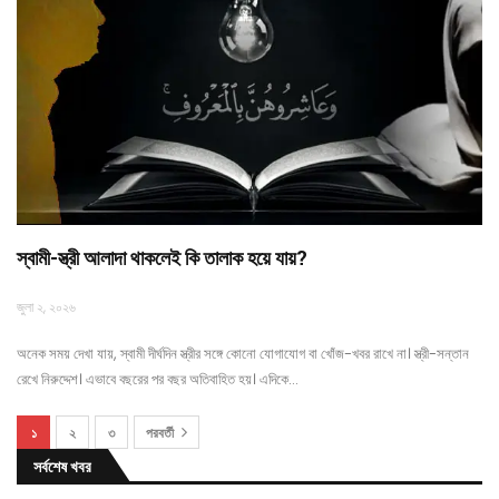
স্বামী-স্ত্রী আলাদা থাকলেই কি তালাক হয়ে যায়?
জুলা ২, ২০২৬
অনেক সময় দেখা যায়, স্বামী দীর্ঘদিন স্ত্রীর সঙ্গে কোনো যোগাযোগ বা খোঁজ-খবর রাখে না। স্ত্রী-সন্তান
রেখে নিরুদ্দেশ। এভাবে বছরের পর বছর অতিবাহিত হয়। এদিকে…
১
২
৩
পরবর্তী
সর্বশেষ খবর