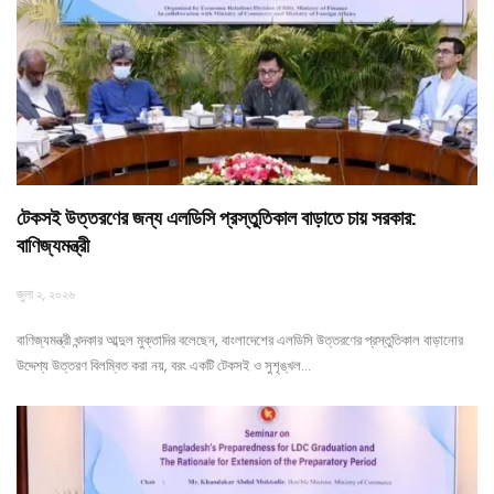
টেকসই উত্তরণের জন্য এলডিসি প্রস্তুতিকাল বাড়াতে চায় সরকার:
বাণিজ্যমন্ত্রী
জুলা ২, ২০২৬
বাণিজ্যমন্ত্রী খন্দকার আব্দুল মুক্তাদির বলেছেন, বাংলাদেশের এলডিসি উত্তরণের প্রস্তুতিকাল বাড়ানোর
উদ্দেশ্য উত্তরণ বিলম্বিত করা নয়, বরং একটি টেকসই ও সুশৃঙ্খল…