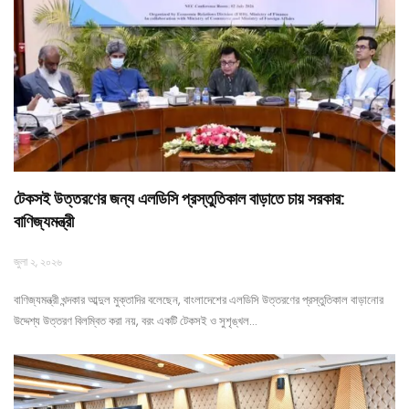
টেকসই উত্তরণের জন্য এলডিসি প্রস্তুতিকাল বাড়াতে চায় সরকার:
বাণিজ্যমন্ত্রী
জুলা ২, ২০২৬
বাণিজ্যমন্ত্রী খন্দকার আব্দুল মুক্তাদির বলেছেন, বাংলাদেশের এলডিসি উত্তরণের প্রস্তুতিকাল বাড়ানোর
উদ্দেশ্য উত্তরণ বিলম্বিত করা নয়, বরং একটি টেকসই ও সুশৃঙ্খল…