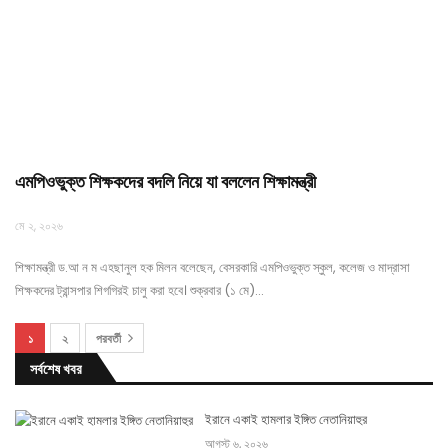
এমপিওভুক্ত শিক্ষকদের বদলি নিয়ে যা বললেন শিক্ষামন্ত্রী
মে ২, ২০২৬
শিক্ষামন্ত্রী ড.আ ন ম এহছানুল হক মিলন বলেছেন, বেসরকারি এমপিওভুক্ত স্কুল, কলেজ ও মাদ্রাসা
শিক্ষকদের ট্রান্সপার শিগগিরই চালু করা হবে। শুক্রবার (১ মে)…
১
২
পরবর্তী
সর্বশেষ খবর
ইরানে একাই হামলার ইঙ্গিত নেতানিয়াহুর
আগস্ট ৬, ২০২৬