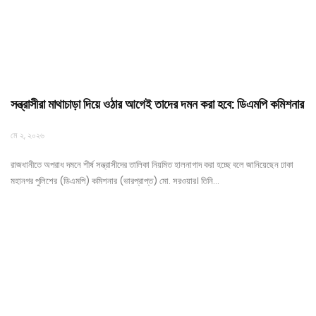
সন্ত্রাসীরা মাথাচাড়া দিয়ে ওঠার আগেই তাদের দমন করা হবে: ডিএমপি কমিশনার
মে ২, ২০২৬
রাজধানীতে অপরাধ দমনে শীর্ষ সন্ত্রাসীদের তালিকা নিয়মিত হালনাগাদ করা হচ্ছে বলে জানিয়েছেন ঢাকা
মহানগর পুলিশের (ডিএমপি) কমিশনার (ভারপ্রাপ্ত) মো. সরওয়ার। তিনি…