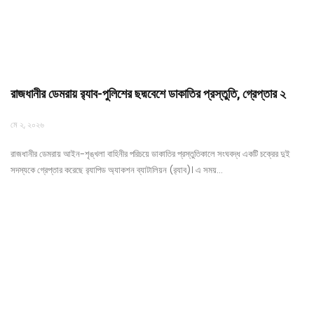
রাজধানীর ডেমরায় র‍্যাব-পুলিশের ছদ্মবেশে ডাকাতির প্রস্তুতি, গ্রেপ্তার ২
মে ২, ২০২৬
রাজধানীর ডেমরায় আইন-শৃঙ্খলা বাহিনীর পরিচয়ে ডাকাতির প্রস্তুতিকালে সংঘবদ্ধ একটি চক্রের দুই
সদস্যকে গ্রেপ্তার করেছে র‍্যাপিড অ্যাকশন ব্যাটালিয়ন (র‍্যাব)। এ সময়…