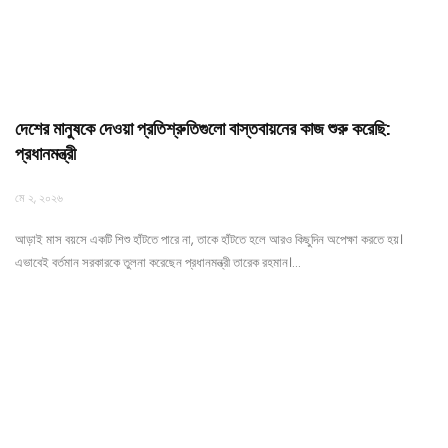
দেশের মানুষকে দেওয়া প্রতিশ্রুতিগুলো বাস্তবায়নের কাজ শুরু করেছি:
প্রধানমন্ত্রী
মে ২, ২০২৬
আড়াই মাস বয়সে একটি শিশু হাঁটতে পারে না, তাকে হাঁটতে হলে আরও কিছুদিন অপেক্ষা করতে হয়।
এভাবেই বর্তমান সরকারকে তুলনা করেছেন প্রধানমন্ত্রী তারেক রহমান।…