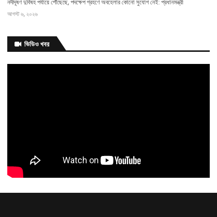
নদীদূষণ দুর্বিষহ পর্যায়ে পৌঁছেছে, পদক্ষেপ গ্রহণে অবহেলার কোনো সুযোগ নেই: প্রধানমন্ত্রী
আগস্ট ৬, ২০২৬
‘পেটাও না কেন, মারো না
ভিডিও খবর
কেন ওদের’ কাদেরের কল
রেকর্ড ট্রাইব্যুনালে
আগস্ট ৬, ২০২৬
আগামী
এক
মাসের মধ্যে ভাতার আওতায় আসছেন আরও ২০০ ক্রীড়াবিদ: ক্রীড়া প্রতিমন্ত্রী
আগস্ট ৬, ২০২৬
বিয়েতে নারীর মতামতের বিধান
আগস্ট ৬, ২০২৬
সিজারের দাগ কমাতে ঘরোয়া উপায় যা করতে
পারেন
আগস্ট ৬, ২০২৬