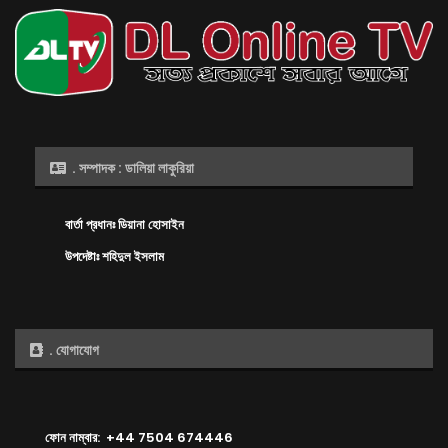
. সম্পাদক : ডালিয়া লাকুরিয়া
বার্তা প্রধানঃ ডিয়ানা হোসাইন
উপদেষ্টাঃ শহিদুল ইসলাম
. যোগাযোগ
ফোন নাম্বার: +44 7504 674446